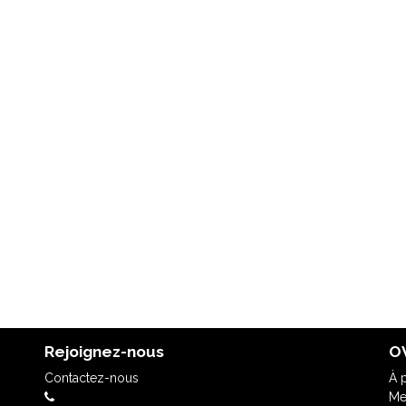
Rejoignez-nous
OV
Contactez-nous
À 
Me