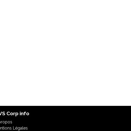
S Corp info
propos
ntions Légales